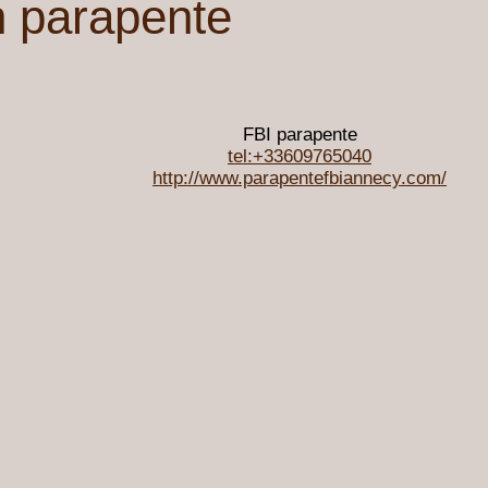
n parapente
FBI parapente
tel:+33609765040
http://www.parapentefbiannecy.com/