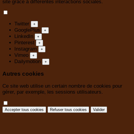
site grâce à différentes interactions sociales.
Twitter
+
GooglePlus
+
LinkedIn
+
Pinterest
+
Instagram
+
Vimeo
+
Dailymotion
+
Autres cookies
Ce site web utilise un certain nombre de cookies pour
gérer, par exemple, les sessions utilisateurs.
Accepter tous cookies
Refuser tous cookies
Valider
Back to top