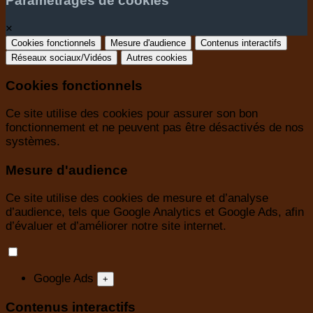
Paramétrages de cookies
×
Cookies fonctionnels
Mesure d'audience
Contenus interactifs
Réseaux sociaux/Vidéos
Autres cookies
Cookies fonctionnels
Ce site utilise des cookies pour assurer son bon
fonctionnement et ne peuvent pas être désactivés de nos
systèmes.
Mesure d'audience
Ce site utilise des cookies de mesure et d’analyse
d’audience, tels que Google Analytics et Google Ads, afin
d’évaluer et d’améliorer notre site internet.
Google Ads
+
Contenus interactifs