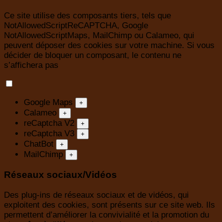
Ce site utilise des composants tiers, tels que
NotAllowedScriptReCAPTCHA, Google
NotAllowedScriptMaps, MailChimp ou Calameo, qui
peuvent déposer des cookies sur votre machine. Si vous
décider de bloquer un composant, le contenu ne
s’affichera pas
Google Maps
+
Calameo
+
reCaptcha V2
+
reCaptcha V3
+
ChatBot
+
MailChimp
+
Réseaux sociaux/Vidéos
Des plug-ins de réseaux sociaux et de vidéos, qui
exploitent des cookies, sont présents sur ce site web. Ils
permettent d’améliorer la convivialité et la promotion du