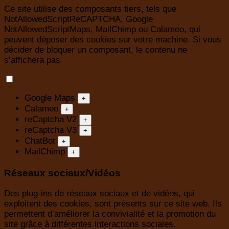
Ce site utilise des composants tiers, tels que
NotAllowedScriptReCAPTCHA, Google
NotAllowedScriptMaps, MailChimp ou Calameo, qui
peuvent déposer des cookies sur votre machine. Si vous
décider de bloquer un composant, le contenu ne
s’affichera pas
Google Maps
+
Calameo
+
reCaptcha V2
+
reCaptcha V3
+
ChatBot
+
MailChimp
+
Réseaux sociaux/Vidéos
Des plug-ins de réseaux sociaux et de vidéos, qui
exploitent des cookies, sont présents sur ce site web. Ils
permettent d’améliorer la convivialité et la promotion du
site grâce à différentes interactions sociales.