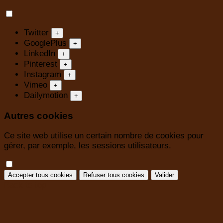
Twitter
+
GooglePlus
+
LinkedIn
+
Pinterest
+
Instagram
+
Vimeo
+
Dailymotion
+
Autres cookies
Ce site web utilise un certain nombre de cookies pour
gérer, par exemple, les sessions utilisateurs.
Accepter tous cookies
Refuser tous cookies
Valider
Back to top