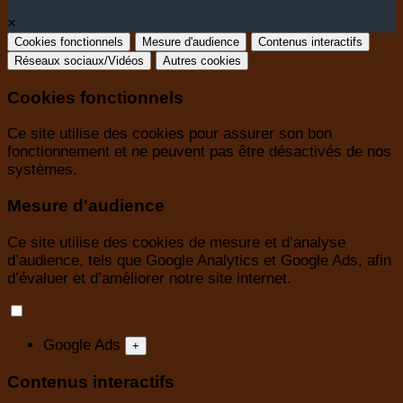
×
Cookies fonctionnels
Mesure d'audience
Contenus interactifs
Réseaux sociaux/Vidéos
Autres cookies
Cookies fonctionnels
Ce site utilise des cookies pour assurer son bon
fonctionnement et ne peuvent pas être désactivés de nos
systèmes.
Mesure d'audience
Ce site utilise des cookies de mesure et d’analyse
d’audience, tels que Google Analytics et Google Ads, afin
d’évaluer et d’améliorer notre site internet.
Google Ads
+
Contenus interactifs