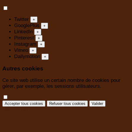
Twitter
+
GooglePlus
+
LinkedIn
+
Pinterest
+
Instagram
+
Vimeo
+
Dailymotion
+
Autres cookies
Ce site web utilise un certain nombre de cookies pour
gérer, par exemple, les sessions utilisateurs.
Accepter tous cookies
Refuser tous cookies
Valider
Back to top