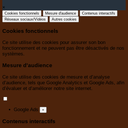
×
Cookies fonctionnels
Mesure d'audience
Contenus interactifs
Réseaux sociaux/Vidéos
Autres cookies
Cookies fonctionnels
Ce site utilise des cookies pour assurer son bon
fonctionnement et ne peuvent pas être désactivés de nos
systèmes.
Mesure d'audience
Ce site utilise des cookies de mesure et d’analyse
d’audience, tels que Google Analytics et Google Ads, afin
d’évaluer et d’améliorer notre site internet.
Google Ads
+
Contenus interactifs