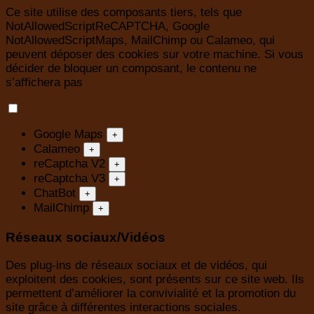
Ce site utilise des composants tiers, tels que
NotAllowedScriptReCAPTCHA, Google
NotAllowedScriptMaps, MailChimp ou Calameo, qui
peuvent déposer des cookies sur votre machine. Si vous
décider de bloquer un composant, le contenu ne
s’affichera pas
Google Maps
+
Calameo
+
reCaptcha V2
+
reCaptcha V3
+
ChatBot
+
MailChimp
+
Réseaux sociaux/Vidéos
Des plug-ins de réseaux sociaux et de vidéos, qui
exploitent des cookies, sont présents sur ce site web. Ils
permettent d’améliorer la convivialité et la promotion du
site grâce à différentes interactions sociales.