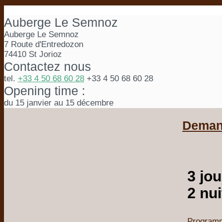
Auberge Le Semnoz
Auberge Le Semnoz
7 Route d'Entredozon
74410 St Jorioz
Contactez nous
tel.
+33 4 50 68 60 28
+33 4 50 68 60 28
Opening time :
du 15 janvier au 15 décembre
Demand
3 jou
2 nui
Program