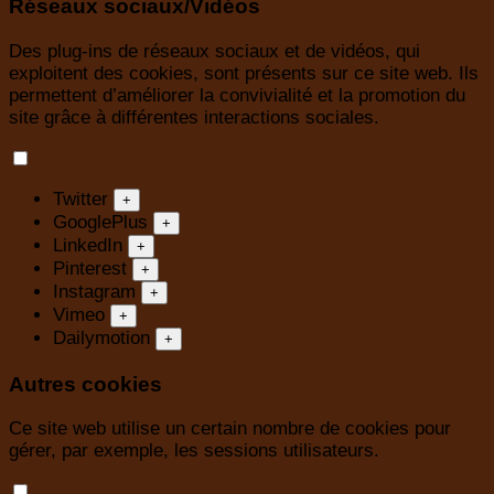
Réseaux sociaux/Vidéos
Des plug-ins de réseaux sociaux et de vidéos, qui
exploitent des cookies, sont présents sur ce site web. Ils
permettent d’améliorer la convivialité et la promotion du
site grâce à différentes interactions sociales.
Twitter
+
GooglePlus
+
LinkedIn
+
Pinterest
+
Instagram
+
Vimeo
+
Dailymotion
+
Autres cookies
Ce site web utilise un certain nombre de cookies pour
gérer, par exemple, les sessions utilisateurs.