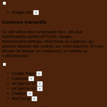
Google Ads
+
Contenus interactifs
Ce site utilise des composants tiers, tels que
NotAllowedScriptReCAPTCHA, Google
NotAllowedScriptMaps, MailChimp ou Calameo, qui
peuvent déposer des cookies sur votre machine. Si vous
décider de bloquer un composant, le contenu ne
s’affichera pas
Google Maps
+
Calameo
+
reCaptcha V2
+
reCaptcha V3
+
ChatBot
+
MailChimp
+