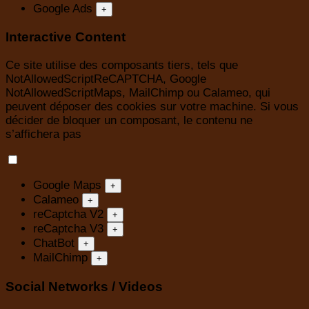
Google Ads
+
Interactive Content
Ce site utilise des composants tiers, tels que
NotAllowedScriptReCAPTCHA, Google
NotAllowedScriptMaps, MailChimp ou Calameo, qui
peuvent déposer des cookies sur votre machine. Si vous
décider de bloquer un composant, le contenu ne
s’affichera pas
Google Maps
+
Calameo
+
reCaptcha V2
+
reCaptcha V3
+
ChatBot
+
MailChimp
+
Social Networks / Videos