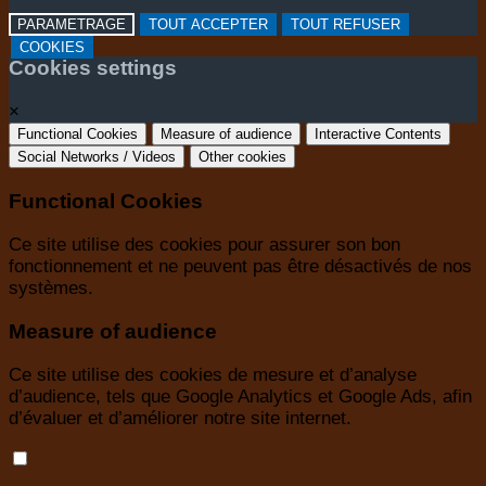
PARAMETRAGE
TOUT ACCEPTER
TOUT REFUSER
COOKIES
Cookies settings
×
Functional Cookies
Measure of audience
Interactive Contents
Social Networks / Videos
Other cookies
Functional Cookies
Ce site utilise des cookies pour assurer son bon
fonctionnement et ne peuvent pas être désactivés de nos
systèmes.
Measure of audience
Ce site utilise des cookies de mesure et d’analyse
d’audience, tels que Google Analytics et Google Ads, afin
d’évaluer et d’améliorer notre site internet.