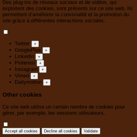
Des plug-ins de réseaux sociaux et de vidéos, qui
exploitent des cookies, sont présents sur ce site web. Ils
permettent d’améliorer la convivialité et la promotion du
site grâce à différentes interactions sociales.
Twitter
+
GooglePlus
+
LinkedIn
+
Pinterest
+
Instagram
+
Vimeo
+
Dailymotion
+
Other cookies
Ce site web utilise un certain nombre de cookies pour
gérer, par exemple, les sessions utilisateurs.
Accept all cookies
Decline all cookies
Validate